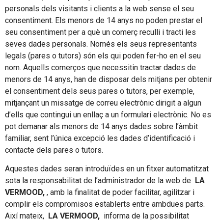
personals dels visitants i clients a la web sense el seu
consentiment. Els menors de 14 anys no poden prestar el
seu consentiment per a què un comerç reculli i tracti les
seves dades personals. Només els seus representants
legals (pares o tutors) són els qui poden fer-ho en el seu
nom. Aquells comerços que necessitin tractar dades de
menors de 14 anys, han de disposar dels mitjans per obtenir
el consentiment dels seus pares o tutors, per exemple,
mitjançant un missatge de correu electrònic dirigit a algun
d’ells que contingui un enllaç a un formulari electrònic. No es
pot demanar als menors de 14 anys dades sobre l’àmbit
familiar, sent l’única excepció les dades d’identificació i
contacte dels pares o tutors.
Aquestes dades seran introduïdes en un fitxer automatitzat
sota la responsabilitat de l’administrador de la web de
LA
VERMOOD,
, amb la finalitat de poder facilitar, agilitzar i
complir els compromisos establerts entre ambdues parts.
Així mateix,
LA VERMOOD,
informa de la possibilitat