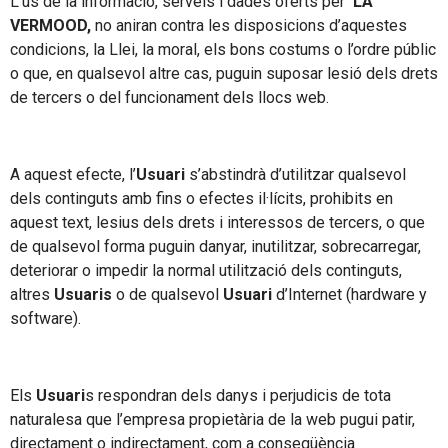
L’ús de la informació, serveis i dades oferts per
LA
VERMOOD,
no aniran contra les disposicions d’aquestes
condicions, la Llei, la moral, els bons costums o l’ordre públic
o que, en qualsevol altre cas, puguin suposar lesió dels drets
de tercers o del funcionament dels llocs web.
A aquest efecte, l’
Usuari
s’abstindrà d’utilitzar qualsevol
dels continguts amb fins o efectes il·lícits, prohibits en
aquest text, lesius dels drets i interessos de tercers, o que
de qualsevol forma puguin danyar, inutilitzar, sobrecarregar,
deteriorar o impedir la normal utilització dels continguts,
altres
Usuaris
o de qualsevol
Usuari
d’Internet (hardware y
software).
Els
Usuari
s respondran dels danys i perjudicis de tota
naturalesa que l’empresa propietària de la web pugui patir,
directament o indirectament, com a conseqüència