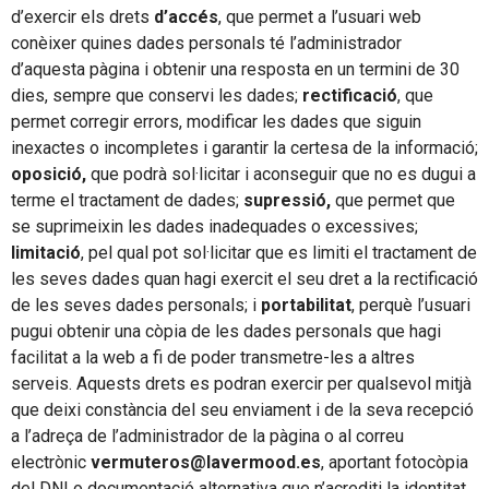
d’exercir els drets
d’accés
, que permet a l’usuari web
conèixer quines dades personals té l’administrador
d’aquesta pàgina i obtenir una resposta en un termini de 30
dies, sempre que conservi les dades;
rectificació
, que
permet corregir errors, modificar les dades que siguin
inexactes o incompletes i garantir la certesa de la informació;
oposició,
que podrà sol·licitar i aconseguir que no es dugui a
terme el tractament de dades;
supressió,
que permet que
se suprimeixin les dades inadequades o excessives;
limitació
, pel qual pot sol·licitar que es limiti el tractament de
les seves dades quan hagi exercit el seu dret a la rectificació
de les seves dades personals; i
portabilitat
, perquè l’usuari
pugui obtenir una còpia de les dades personals que hagi
facilitat a la web a fi de poder transmetre-les a altres
serveis. Aquests drets es podran exercir per qualsevol mitjà
que deixi constància del seu enviament i de la seva recepció
a l’adreça de l’administrador de la pàgina o al correu
electrònic
vermuteros@lavermood.es
, aportant fotocòpia
del DNI o documentació alternativa que n’acrediti la identitat.