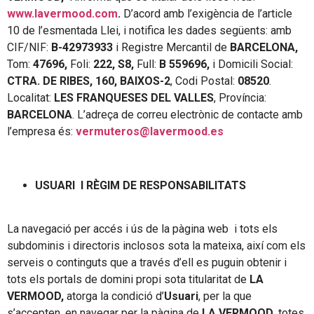
www.lavermood.com
.
D’acord amb l’exigència de l’article
10 de l’esmentada Llei,
i
notifica les dades següents: amb
CIF/NIF:
B-42973933
i Registre Mercantil de
BARCELONA,
Tom:
47696,
Foli:
222, S8,
Full:
B 559696,
i Domicili Social:
CTRA. DE RIBES, 160, BAIXOS-2
, Codi Postal:
08520
.
Localitat:
LES FRANQUESES DEL VALLES
, Província:
BARCELONA
. L’adreça de correu electrònic de contacte amb
l’empresa és:
vermuteros@lavermood.es
USUARI I RÈGIM DE RESPONSABILITATS
La navegació per accés i ús de la pàgina web i tots els
subdominis i directoris inclosos sota la mateixa, així com els
serveis o continguts que a través d’ell es puguin obtenir i
tots els portals de domini propi sota titularitat de
LA
VERMOOD,
atorga la condició d’
Usuari
, per la que
s’accepten, en navegar per la pàgina de
LA VERMOOD,
totes