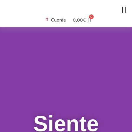
0
Cuenta
0,00
€
Siente