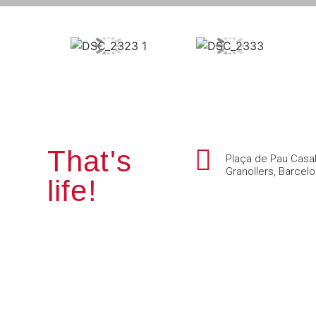
That's
Plaça de Pau Casal
Granollers, Barcel
life!