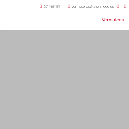
651 168 187
vermuteros@lavermood.es
Vermuteria