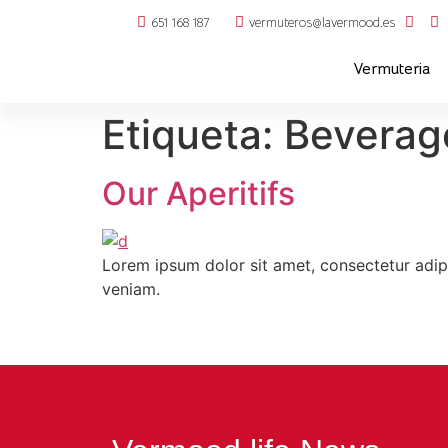
651 168 187
vermuteros@lavermood.es
Vermuteria
Etiqueta:
Beverag
Our Aperitifs
Lorem ipsum dolor sit amet, consectetur adip
veniam.