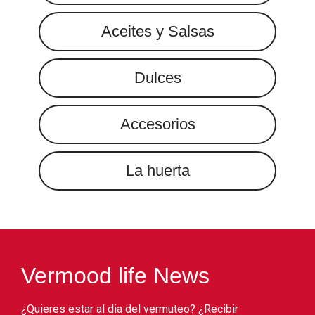
Aceites y Salsas
Dulces
Accesorios
La huerta
Vermood life News
¿Quieres estar al dia del vermuteo? ¿Recibir