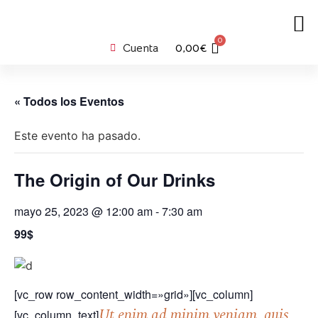
0
Cuenta
0,00
€
« Todos los Eventos
Este evento ha pasado.
The Origin of Our Drinks
mayo 25, 2023 @ 12:00 am
-
7:30 am
99$
[vc_row row_content_width=»grid»][vc_column]
Ut enim ad minim veniam, quis
[vc_column_text]