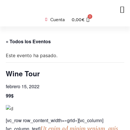
0
Cuenta
0,00
€
« Todos los Eventos
Este evento ha pasado.
Wine Tour
febrero 15, 2022
99$
[vc_row row_content_width=»grid»][vc_column]
Ut enim ad minim veniam, quis
[vc_column_text]