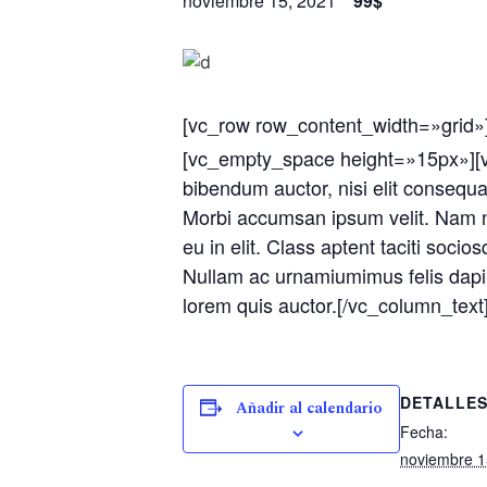
noviembre 15, 2021
99$
[vc_row row_content_width=»grid»
[vc_empty_space height=»15px»][vc_
bibendum auctor, nisi elit consequat
Morbi accumsan ipsum velit. Nam ne
eu in elit. Class aptent taciti soci
Nullam ac urnamiumimus felis dapibu
lorem quis auctor.[/vc_column_text
DETALLE
Añadir al calendario
Fecha:
noviembre 1