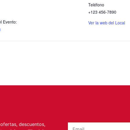
Teléfono
+123 456-7890
l Evento:
Ver la web del Local
g
 ofertas, descuentos,