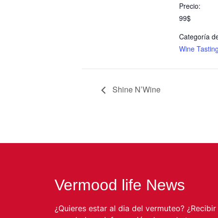
Precio:
99$
Categoría de
Wine Tastin
Shine N’Wine
Vermood life News
¿Quieres estar al dia del vermuteo? ¿Recibir