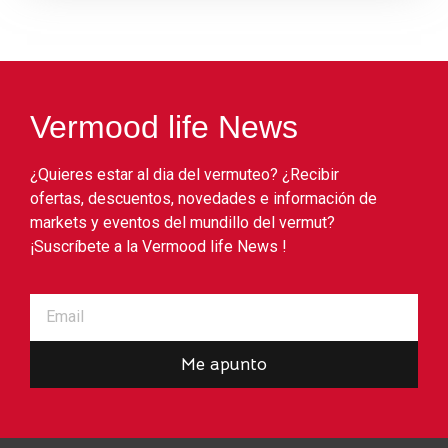
Vermood life News
¿Quieres estar al dia del vermuteo? ¿Recibir
ofertas, descuentos, novedades e información de
markets y eventos del mundillo del vermut?
¡Suscríbete a la Vermood life News !
Me apunto