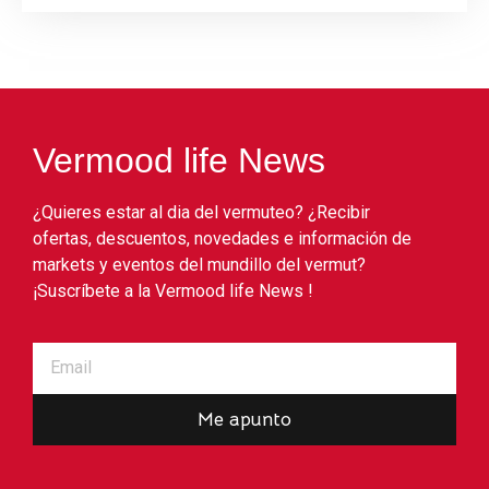
Vermood life News
¿Quieres estar al dia del vermuteo? ¿Recibir
ofertas, descuentos, novedades e información de
markets y eventos del mundillo del vermut?
¡Suscríbete a la Vermood life News !
Me apunto