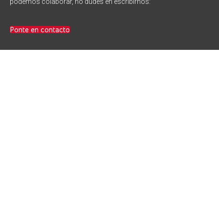
podemos colaborar, no dudes en escribirnos:
Ponte en contacto