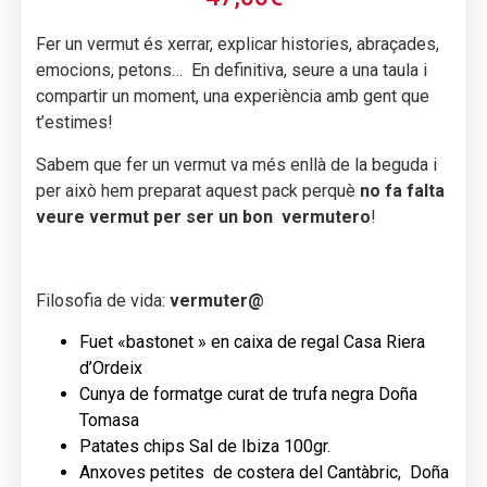
Fer un vermut és xerrar, explicar histories, abraçades,
emocions, petons… En definitiva, seure a una taula i
compartir un moment, una experiència amb gent que
t’estimes!
Sabem que fer un vermut va més enllà de la beguda i
per això hem preparat aquest pack perquè
no fa falta
veure vermut per ser un bon vermutero
!
Filosofia de vida:
vermuter@
Fuet «bastonet » en caixa de regal Casa Riera
d’Ordeix
Cunya de formatge curat de trufa negra Doña
Tomasa
Patates chips Sal de Ibiza 100gr.
Anxoves petites de costera del Cantàbric, Doña