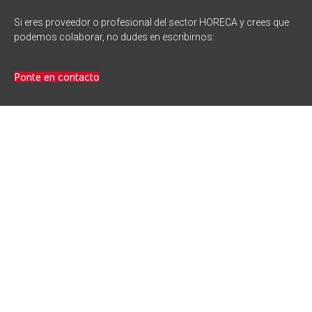
Si eres proveedor o profesional del sector HORECA y crees que
podemos colaborar, no dudes en escribirnos:
Ponte en contacto