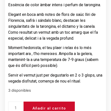
Essència de color àmbar intens i perfum de tarongina.
Elegant en boca amb notes de flors de saüc lliri de
Florencia, safrà i sándalo blanc, destacan les
singularitats de la tarongina, el díctamo y la canela.
Como resultat un vermut amb un toc amarg que el fa
especial, delicat i a la vegada profund.
Moment hedonista, el teu plaer i relax és lo més
important ara , t’ho mereixes. Ampolla a la gelera,
mantenint-la a una temperatura de 7-9 graus (sabem
que és difícil però possible).
Servir el vermut just per degustarlo en 2 o 3 glops, una
vegada disfrutat, comença de nou el ritual.
3 disponibles
Añadir al carrito