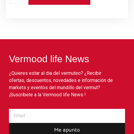
Vermood life News
¿Quieres estar al dia del vermuteo? ¿Recibir
ofertas, descuentos, novedades e información de
markets y eventos del mundillo del vermut?
¡Suscríbete a la Vermood life News !
Me apunto