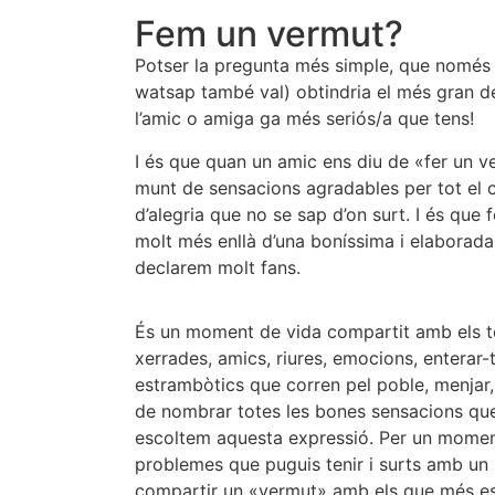
Fem un vermut?
Potser la pregunta més simple, que només se
watsap també val) obtindria el més gran del
l’amic o amiga ga més seriós/a que tens!
I és que quan un amic ens diu de «fer un 
munt de sensacions agradables per tot el c
d’alegria que no se sap d’on surt. I és que
molt més enllà d’una boníssima i elaborad
declarem molt fans.
És un moment de vida compartit amb els teu
xerrades, amics, riures, emocions, enterar
estrambòtics que corren pel poble, menjar
de nombrar totes les bones sensacions qu
escoltem aquesta expressió. Per un moment 
problemes que puguis tenir i surts amb un s
compartir un «vermut» amb els que més es