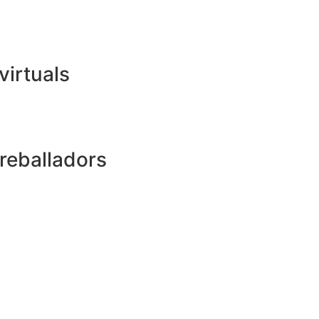
virtuals
treballadors