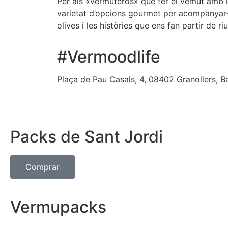
Per als «vermuteros» que fer el vemut amb l
varietat d’opcions gourmet per acompanyar-
olives i les històries que ens fan partir de riu
#Vermoodlife
Plaça de Pau Casals, 4, 08402 Granollers, B
Packs de Sant Jordi
Comprar
Vermupacks