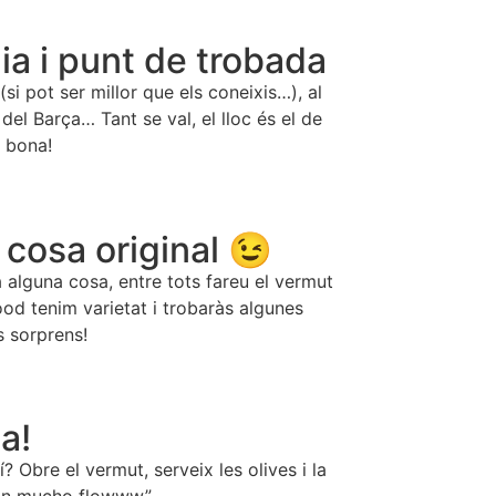
ia i punt de trobada
(si pot ser millor que els coneixis…), al
 del Barça… Tant se val, el lloc és el de
 bona!
 cosa original 😉
a alguna cosa, entre tots fareu el vermut
od tenim varietat i trobaràs algunes
s sorprens!
a!
? Obre el vermut, serveix les olives i la
“Con mucho flowww”