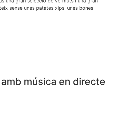
às una gran selecció de vermuts i una gran
teix sense unes patates xips, unes bones
 amb música en directe