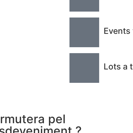
Events 
Lots a 
ermutera pel
esdeveniment ?