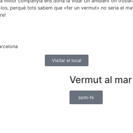
a millor companyia ens dóna la vida! Un ambient on trobar
los, perquè tots sabem que «fer un vermut» no seria el ma
re!
arcelona
Visitar el local
Vermut al mar
som-hi