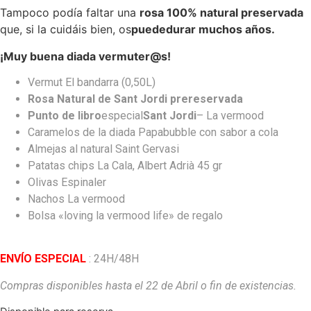
Tampoco podía faltar una
rosa 100% natural preservada
que, si la cuidáis bien, os
puede
durar muchos años.
¡Muy buena diada vermuter@s!
Vermut El bandarra (0,50L)
Rosa Natural de Sant Jordi prereservada
Punto de libro
especial
Sant Jordi
– La vermood
Caramelos de la diada Papabubble con sabor a cola
Almejas al natural Saint Gervasi
Patatas chips La Cala, Albert Adrià 45 gr
Olivas Espinaler
Nachos La vermood
Bolsa «loving la vermood life» de regalo
ENVÍO ESPECIAL
: 24H/48H
Compras disponibles hasta el 22 de Abril o fin de existencias.