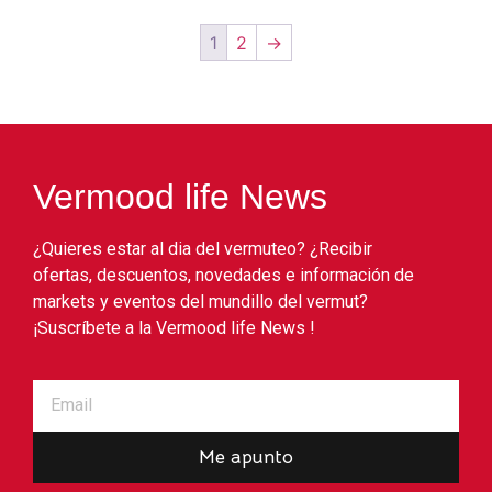
1
2
→
Vermood life News
¿Quieres estar al dia del vermuteo? ¿Recibir
ofertas, descuentos, novedades e información de
markets y eventos del mundillo del vermut?
¡Suscríbete a la Vermood life News !
Me apunto