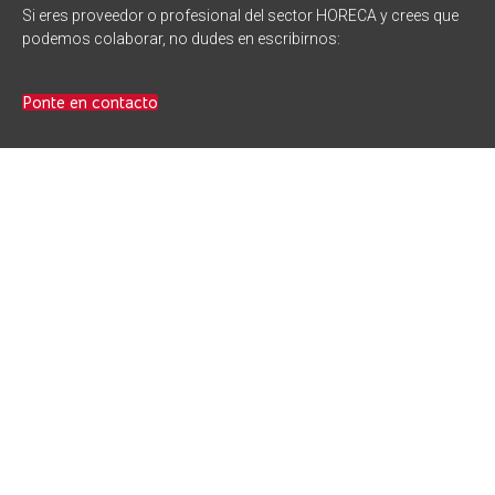
Si eres proveedor o profesional del sector HORECA y crees que
podemos colaborar, no dudes en escribirnos:
Ponte en contacto